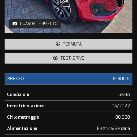
tracciamento
che
adottiamo
per
GUARDA LE 39 FOTO
offrire
le
funzionalità
PERMUTA
e
svolgere
le
TEST-DRIVE
attività
di
seguito
PREZZO
14.300 €
descritte.
Per
ottenere
Condizioni
usato
maggiori
Immatricolazione
04/2022
informazioni
sull'utilità
Chilometraggio
80.000
e
sul
Alimentazione
Elettrica/Benzina
funzionamento
di