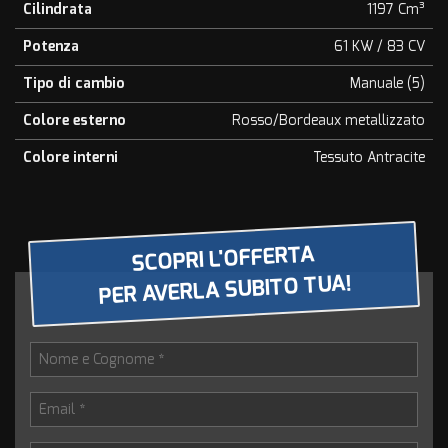
Cilindrata
1197 Cm³
questi
strumenti
Potenza
61 KW / 83 CV
di
tracciamento
Tipo di cambio
Manuale (5)
si
rimanda
Colore esterno
Rosso/Bordeaux metallizzato
alla
Colore interni
Tessuto Antracite
cookie
policy.
Puoi
rivedere
e
SCOPRI L'OFFERTA
modificare
PER AVERLA SUBITO TUA!
le
tue
scelte
in
qualsiasi
momento.