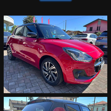
riconoscimento pedone, Airbag Laterali, Sistema multimediale
con schermo touch 7", Bluetooth, Apple Car Play, Mirror Link,
Navigatore satellitare con mappe 3D, Fendinebbia, Fari full LED,
Sistema keyless, Sensore Pioggia e Luci, Sedili riscaldabili,
Specchietti Ripiegabili Elettronicamente, Telecamera posteriore,
Cerchi in Lega 16".
IDEALE ANCHE PER NEOPATENTATI !
Set fotografico completo sul nostro sito!
www.galdiniauto.it