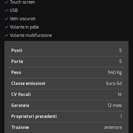
Touch screen
USB
Vetri oscurati
Volante in pelle
Volante multifunzione
Posti
5
Porte
5
Peso
940 Kg
Classe emissioni
Euro 6d
CV fiscali
14
Garanzia
12 mesi
Proprietari precedenti
1
Trazione
anteriore