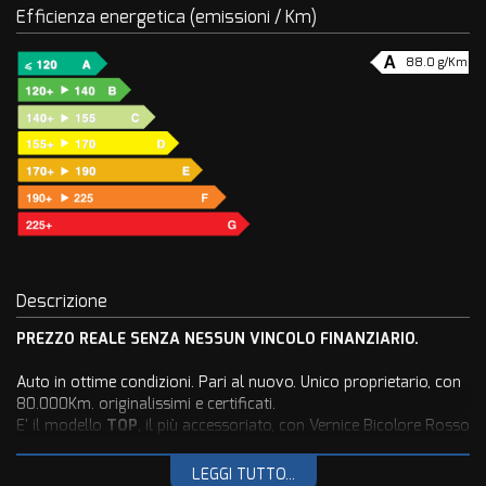
Efficienza energetica (emissioni / Km)
88.0 g/Km
Descrizione
PREZZO REALE SENZA NESSUN VINCOLO FINANZIARIO.
Auto in ottime condizioni. Pari al nuovo. Unico proprietario, con
80.000Km. originalissimi e certificati.
E' il modello
TOP
, il più accessoriato, con Vernice Bicolore Rosso
Cordoba Tetto Nero, Climatizzatore Automatico, Adaptive Cruise
Control, Abs, Esp, Frenata automatica di emergenza con
LEGGI TUTTO...