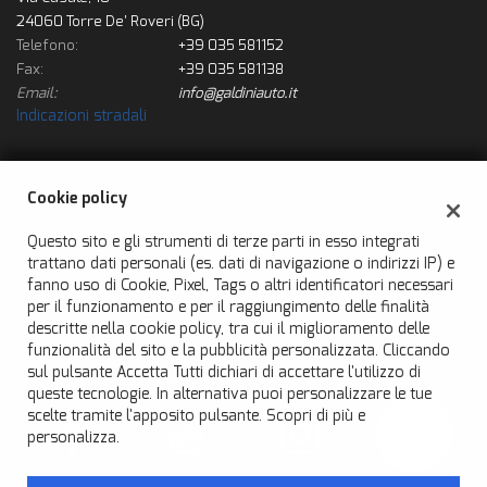
questi
24060 Torre De' Roveri (BG)
strumenti
Telefono:
+39 035 581152
di
Fax:
+39 035 581138
tracciamento
Email:
info@galdiniauto.it
si
Indicazioni stradali
rimanda
alla
cookie
policy.
Dati fiscali:
Cookie policy
Puoi
Galdini Auto Srl
rivedere
Questo sito e gli strumenti di terze parti in esso integrati
Via Casale, 10, Torre De' Roveri (BG)
e
trattano dati personali (es. dati di navigazione o indirizzi IP) e
P.IVA:
03098510161
modificare
fanno uso di Cookie, Pixel, Tags o altri identificatori necessari
Registro delle imprese:
BG
le
per il funzionamento e per il raggiungimento delle finalità
N°
03098510161
tue
descritte nella cookie policy, tra cui il miglioramento delle
scelte
funzionalità del sito e la pubblicità personalizzata. Cliccando
in
sul pulsante Accetta Tutti dichiari di accettare l'utilizzo di
qualsiasi
queste tecnologie. In alternativa puoi personalizzare le tue
momento.
scelte tramite l'apposito pulsante. Scopri di più e
personalizza.