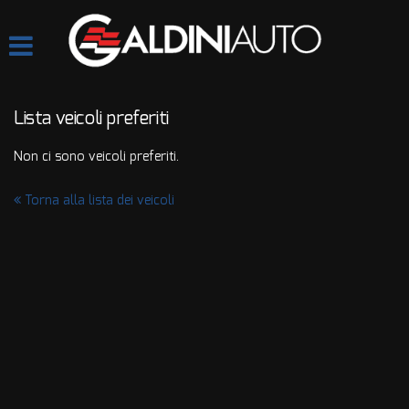
HOME
Le
tue
preferenze
AZIENDA
di
consenso
Lista veicoli preferiti
LISTA VEICOLI
Il
Non ci sono veicoli preferiti.
seguente
pannello
QUOTAZIONE USATO
ti
Torna alla lista dei veicoli
consente
di
ASSISTENZA
esprimere
le
tue
CONTATTI
preferenze
di
consenso
alle
tecnologie
di