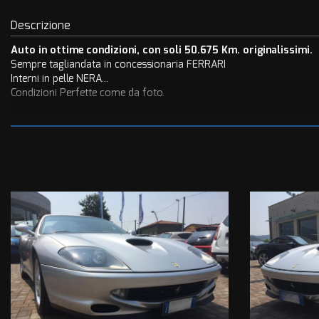
tta
ti
Descrizione
Auto in ottime condizioni, con soli 50.675 Km. originalissimi.
Sempre tagliandata in concessionaria FERRARI
empre
Cookie necessari
Interni in pelle NERA...
ilitato
Condizioni Perfette come da foto.
Cookie delle preferenze
Set fotografico completo:
www.galdiniauto.it
Cookie per il miglioramento dell'esperienza utente
Cookie analitici
Cookie di marketing