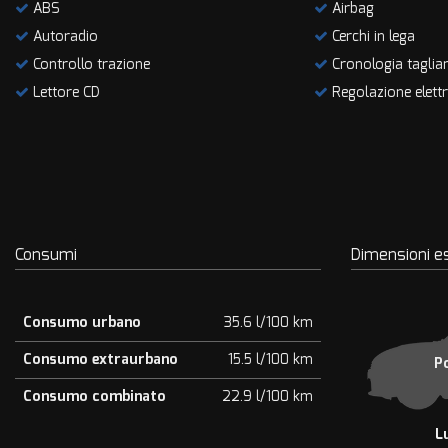
ABS
Airbag
questi
Autoradio
Cerchi in lega
strumenti
di
Controllo trazione
Cronologia taglia
tracciamento
Lettore CD
Regolazione elettri
si
rimanda
alla
cookie
policy.
Puoi
rivedere
e
Consumi
Dimensioni e
modificare
le
tue
scelte
Consumo urbano
35.6 l/100 km
in
qualsiasi
Consumo extraurbano
15.5 l/100 km
P
momento.
Consumo combinato
22.9 l/100 km
L