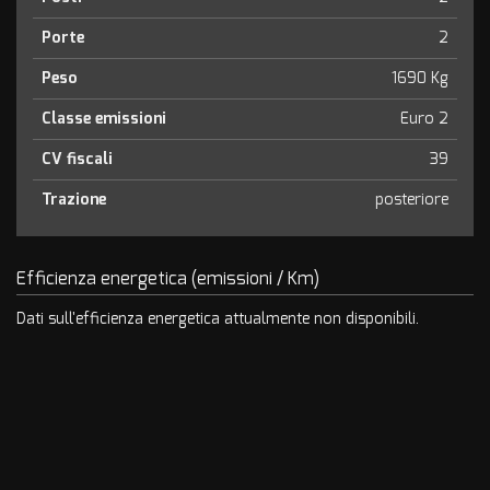
Porte
2
Peso
1690 Kg
Classe emissioni
Euro 2
CV fiscali
39
Trazione
posteriore
Efficienza energetica (emissioni / Km)
Dati sull'efficienza energetica attualmente non disponibili.