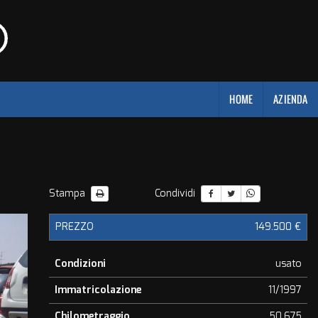
HOME
AZIENDA
Stampa
Condividi
PREZZO
149.500 €
Condizioni
usato
Immatricolazione
11/1997
Chilometraggio
50.675