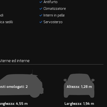
Antifurto
Climatizzatore
ndi
Interni in pelle
ca sedili
Servosterzo
sterne ed interne
osti omologati: 2
Altezza: 1,28 m
unghezza: 4,55 m
Larghezza: 1,94 m