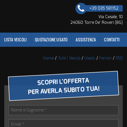
+39 035 581152
Via Casale, 10
24060 Torre De' Roveri (BG)
LISTA VEICOLI
QUOTAZIONE USATO
ASSISTENZA
CONTATTI
Home
/
Tutti I Veicoli
/
Usato
/
Ferrari
/
550
SCOPRI L'OFFERTA
PER AVERLA SUBITO TUA!