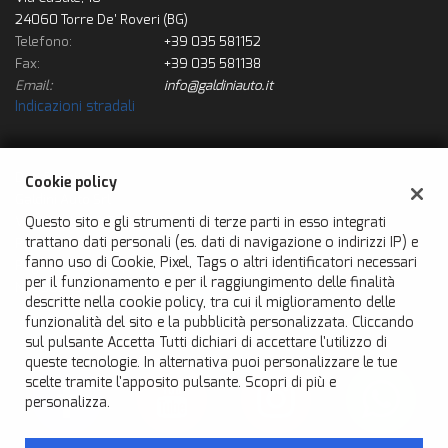
questi
24060 Torre De' Roveri (BG)
strumenti
Telefono:
+39 035 581152
di
Fax:
+39 035 581138
tracciamento
Email:
info@galdiniauto.it
si
Indicazioni stradali
rimanda
alla
cookie
policy.
Dati fiscali:
Cookie policy
Puoi
Galdini Auto Srl
rivedere
Questo sito e gli strumenti di terze parti in esso integrati
Via Casale, 10, Torre De' Roveri (BG)
e
trattano dati personali (es. dati di navigazione o indirizzi IP) e
P.IVA:
03098510161
modificare
fanno uso di Cookie, Pixel, Tags o altri identificatori necessari
Registro delle imprese:
BG
le
per il funzionamento e per il raggiungimento delle finalità
N°
03098510161
tue
descritte nella cookie policy, tra cui il miglioramento delle
scelte
funzionalità del sito e la pubblicità personalizzata. Cliccando
in
sul pulsante Accetta Tutti dichiari di accettare l'utilizzo di
qualsiasi
queste tecnologie. In alternativa puoi personalizzare le tue
momento.
scelte tramite l'apposito pulsante. Scopri di più e
personalizza.