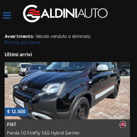
HOME
Le
tue
preferenze
AZIENDA
di
consenso
Avvertimento:
Veicolo venduto o eliminato.
Ritorna alla home
LISTA VEICOLI
Il
seguente
Ultimi arrivi
pannello
QUOTAZIONE USATO
ti
consente
di
ASSISTENZA
esprimere
le
tue
CONTATTI
preferenze
di
€ 12.300
consenso
alle
FIAT
tecnologie
di
Panda 1.0 FireFly S&S Hybrid Garmin