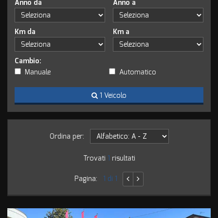
Anno da
Anno a
tracciamento
che
adottiamo
Km da
Km a
per
offrire
le
Cambio:
funzionalità
e
Manuale
Automatico
svolgere
le
1 Veicolo
attività
di
seguito
descritte.
Ordina per:
Per
ottenere
Trovati
1
risultati
maggiori
informazioni
sull'utilità
Pagina:
1 di 1
e
sul
funzionamento
di