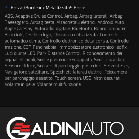
tta
ti
Rosso/Bordeaux Metallizzato
5 Porte
ABS, Adaptive Cruise Control, Airbag, Airbag laterali, Airbag
Passeggero, Airbag testa, Alzacristalli elettrici, Android Auto,
empre
Cookie necessari
Apple CarPlay, Autoradio digitale, Bluetooth, Boardcomputer,
ilitato
Bracciolo, Cerchi in lega, Chiusura centralizzata, Controllo
automatico clima, Controllo elettronico della corsia, Controllo
Cookie delle preferenze
trazione, ESP, Fendinebbia, Immobilizzatore elettronico, Isofix,
Luci diurne LED, Park Distance Control, Riconoscimento dei
segnali stradali, Sedile posteriore sdoppiato, Sedili riscaldati,
Cookie per il miglioramento dell'esperienza utente
Sensore di luce, Sensori di parcheggio posteriori, Servosterzo,
Navigatore satellitare, Specchietti laterali elettrici, Telecamera
Cookie analitici
per parcheggio assistito, Touch screen, USB, Vetri oscurati,
Volante in pelle, Volante multifunzione
Cookie di marketing
Leggi
la
cookie
policy