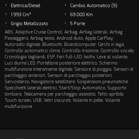
tta
Elettrica/Diesel
Cambio Automatico (9)
ti
1.993 Cm³
69.000 Km
Grigio Metallizzato
5 Porte
empre
Cookie necessari
ABS, Adaptive Cruise Control, Airbag, Airbag laterali, Airbag
ilitato
Passeggero, Airbag testa, Android Auto, Apple CarPlay,
Autoradio digitale, Bluetooth, Boardcomputer, Cerchi in lega,
Cookie delle preferenze
Controllo automatico clima, Controllo trazione, Controllo vocale,
Cronologia tagliandi, ESP, Fari full-LED, Isofix, Leve al volante,
Cookie per il miglioramento dell'esperienza utente
Luci diurne LED, Portellone posteriore elettrico, Schermo
multifunzione interamente digitale, Sensore di pioggia, Sensori di
parcheggio anteriori, Sensori di parcheggio posteriori,
Cookie analitici
Servosterzo, Navigatore satellitare, Sospensioni pneumatiche,
Specchietti laterali elettrici, Start/Stop Automatico, Supporto
Cookie di marketing
lombare, Telecamera per parcheggio assistito, Tetto apribile,
Touch screen, USB, Vetri oscurati, Volante in pelle, Volante
multifunzione
Leggi
la
cookie
policy