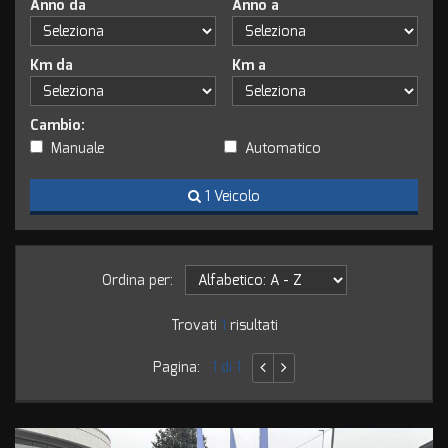
Anno da
Anno a
tracciamento
che
adottiamo
Km da
Km a
per
offrire
le
Cambio:
funzionalità
e
Manuale
Automatico
svolgere
le
1 Veicolo
attività
di
seguito
descritte.
Ordina per:
Per
ottenere
Trovati
1
risultati
maggiori
informazioni
sull'utilità
Pagina:
1 di 1
e
sul
funzionamento
di