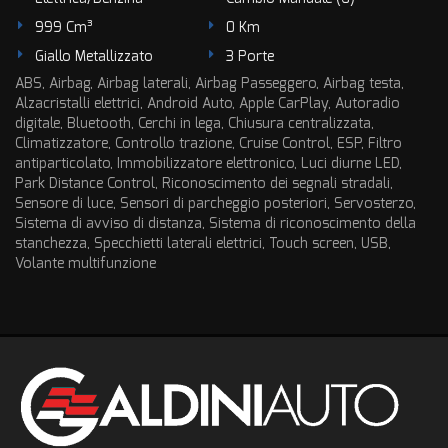
tta
ti
999 Cm³
0 Km
Giallo Metallizzato
3 Porte
ABS, Airbag, Airbag laterali, Airbag Passeggero, Airbag testa,
empre
Cookie necessari
Alzacristalli elettrici, Android Auto, Apple CarPlay, Autoradio
ilitato
digitale, Bluetooth, Cerchi in lega, Chiusura centralizzata,
Climatizzatore, Controllo trazione, Cruise Control, ESP, Filtro
Cookie delle preferenze
antiparticolato, Immobilizzatore elettronico, Luci diurne LED,
Park Distance Control, Riconoscimento dei segnali stradali,
Cookie per il miglioramento dell'esperienza utente
Sensore di luce, Sensori di parcheggio posteriori, Servosterzo,
Sistema di avviso di distanza, Sistema di riconoscimento della
stanchezza, Specchietti laterali elettrici, Touch screen, USB,
Cookie analitici
Volante multifunzione
Cookie di marketing
Leggi
la
cookie
policy