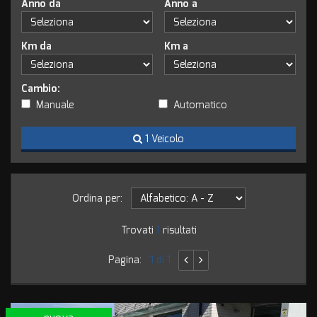
Anno da
Anno a
tracciamento
che
adottiamo
Km da
Km a
per
offrire
le
Cambio:
funzionalità
e
Manuale
Automatico
svolgere
le
1 Veicolo
attività
di
seguito
descritte.
Ordina per:
Per
ottenere
Trovati
1
risultati
maggiori
informazioni
sull'utilità
Pagina:
1 di 1
e
sul
funzionamento
di