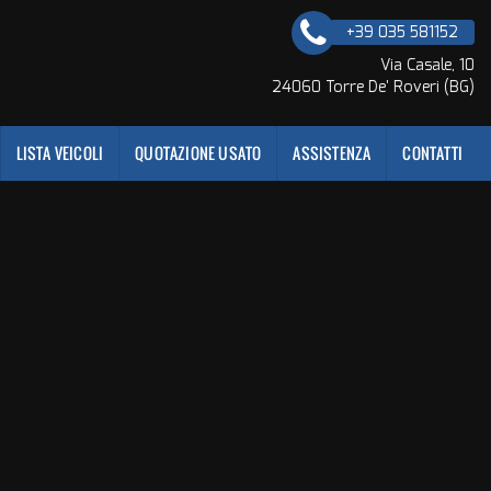
+39 035 581152
Via Casale, 10
24060 Torre De' Roveri (BG)
LISTA VEICOLI
QUOTAZIONE USATO
ASSISTENZA
CONTATTI