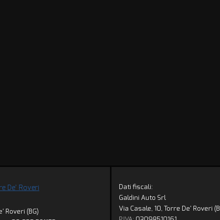
Dati fiscali:
re De' Roveri
Galdini Auto Srl
Via Casale, 10, Torre De' Roveri (
' Roveri (BG)
P.IVA:
03098510161